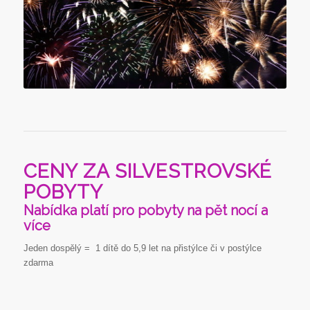
CENY ZA SILVESTROVSKÉ
POBYTY
Nabídka platí pro pobyty na pět nocí a
více
Jeden dospělý = 1 dítě do 5,9 let na přistýlce či v postýlce
zdarma