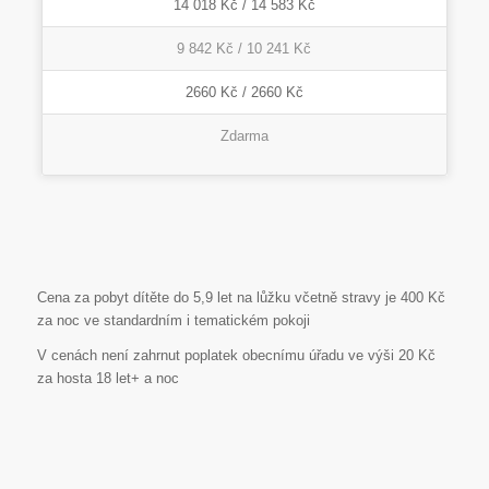
14 018 Kč / 14 583 Kč
9 842 Kč / 10 241 Kč
2660 Kč / 2660 Kč
Zdarma
Cena za pobyt dítěte do 5,9 let na lůžku včetně stravy je 400 Kč
za noc ve standardním i tematickém pokoji
V cenách není zahrnut poplatek obecnímu úřadu ve výši 20 Kč
za hosta 18 let+ a noc