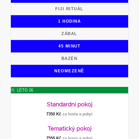
FIJI RITUÁL
1 HODINA
ZÁBAL
45 MINUT
BAZÉN
NEOMEZENĚ
LÉTO 26
Standardní
pokoj
7350 Kč
za hosta a pobyt
Tematický
pokoj
7550 Kč
za hosta a pobyt