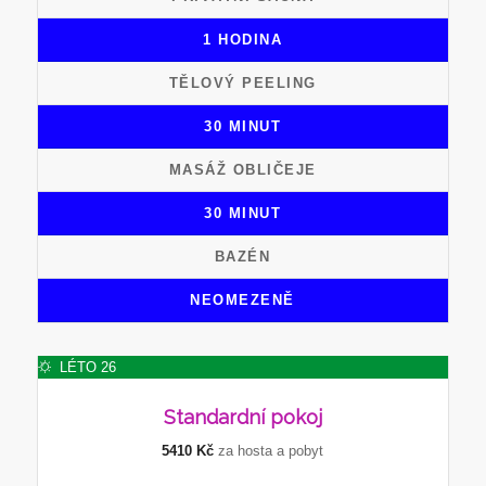
1 HODINA
TĚLOVÝ PEELING
30 MINUT
MASÁŽ OBLIČEJE
30 MINUT
BAZÉN
NEOMEZENĚ
LÉTO 26
Standardní
pokoj
5410 Kč
za hosta a pobyt