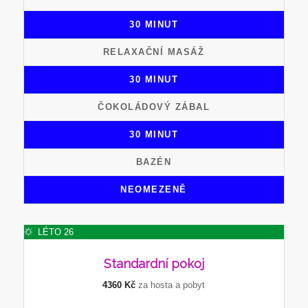
30 MINUT
RELAXAČNÍ MASÁŽ
30 MINUT
ČOKOLÁDOVÝ ZÁBAL
30 MINUT
BAZÉN
NEOMEZENĚ
LÉTO 26
Standardní
pokoj
4360 Kč
za hosta a pobyt