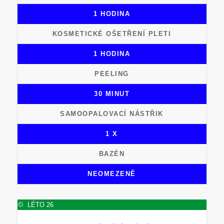
1 HODINA
KOSMETICKÉ OŠETŘENÍ PLETI
1 HODINA
PEELING
30 MINUT
SAMOOPALOVACÍ NÁSTŘIK
1 X
BAZÉN
NEOMEZENĚ
LÉTO 26