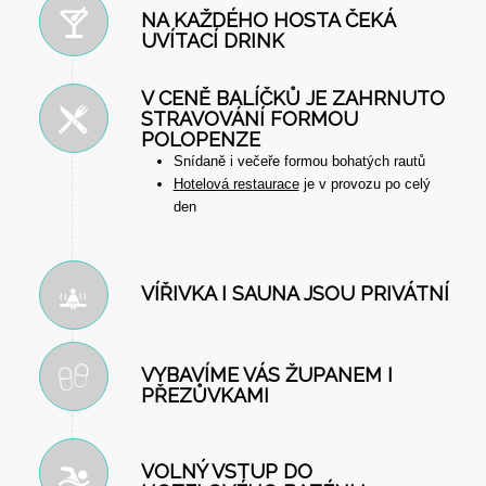
NA KAŽDÉHO HOSTA ČEKÁ
UVÍTACÍ DRINK
V CENĚ BALÍČKŮ JE ZAHRNUTO
STRAVOVÁNÍ FORMOU
POLOPENZE
Snídaně i večeře formou bohatých rautů
Hotelová restaurace
je v provozu po celý
den
VÍŘIVKA I SAUNA JSOU PRIVÁTNÍ
VYBAVÍME VÁS ŽUPANEM I
PŘEZŮVKAMI
VOLNÝ VSTUP DO