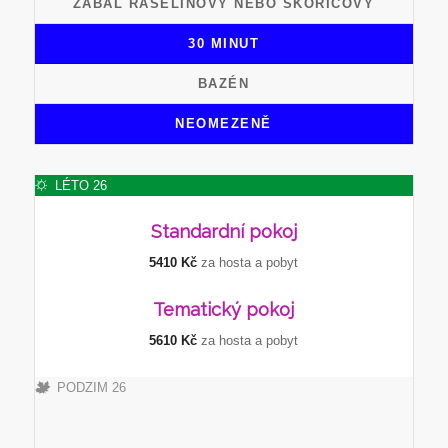
ZÁBAL RAŠELINOVÝ NEBO SKOŘICOVÝ
30 MINUT
BAZÉN
NEOMEZENĚ
LÉTO 26
Standardní
pokoj
5410 Kč
za hosta a pobyt
Tematický
pokoj
5610 Kč
za hosta a pobyt
PODZIM 26