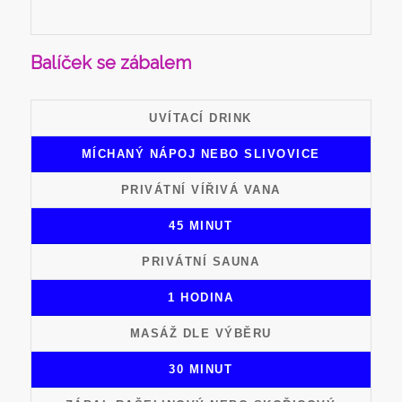
Balíček se zábalem
UVÍTACÍ DRINK
MÍCHANÝ NÁPOJ NEBO SLIVOVICE
PRIVÁTNÍ VÍŘIVÁ VANA
45 MINUT
PRIVÁTNÍ SAUNA
1 HODINA
MASÁŽ DLE VÝBĚRU
30 MINUT