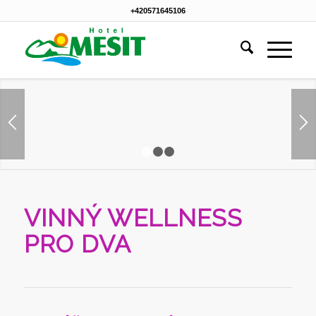
+420571645106
1
2
3
VINNÝ WELLNESS
PRO DVA