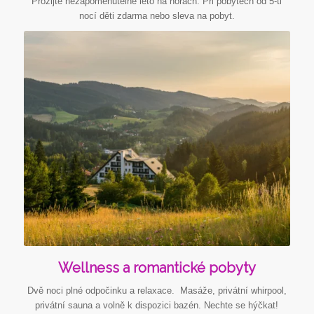
Prožijte nezapomenutelné léto na horách. Při pobytech od 5-ti
nocí děti zdarma nebo sleva na pobyt.
Podrobnosti
Wellness a romantické pobyty
Dvě noci plné odpočinku a relaxace. Masáže, privátní whirpool,
privátní sauna a volně k dispozici bazén. Nechte se hýčkat!