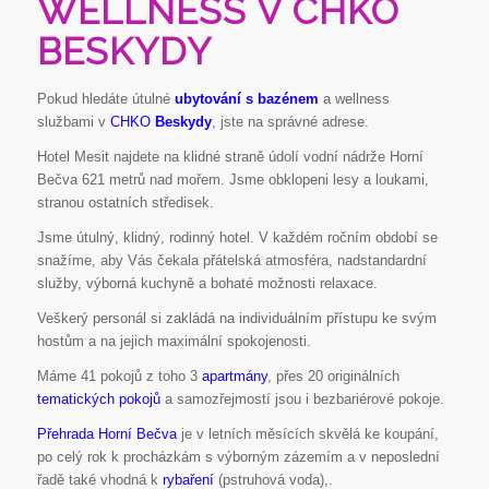
WELLNESS V CHKO
BESKYDY
Pokud hledáte útulné
ubytování s bazénem
a wellness
službami v
CHKO
Beskydy
, jste na správné adrese.
Hotel Mesit najdete na klidné straně údolí vodní nádrže Horní
Bečva 621 metrů nad mořem. Jsme obklopeni lesy a loukami,
stranou ostatních středisek.
Jsme útulný, klidný, rodinný hotel. V každém ročním období se
snažíme, aby Vás čekala přátelská atmosféra, nadstandardní
služby, výborná kuchyně a bohaté možnosti relaxace.
Veškerý personál si zakládá na individuálním přístupu ke svým
hostům a na jejich maximální spokojenosti.
Máme 41 pokojů z toho 3
apartmány
, přes 20 originálních
tematických pokojů
a samozřejmostí jsou i bezbariérové pokoje.
Přehrada Horní Bečva
je v letních měsících skvělá ke koupání,
po celý rok k procházkám s výborným zázemím a v neposlední
řadě také vhodná k
rybaření
(pstruhová voda),.