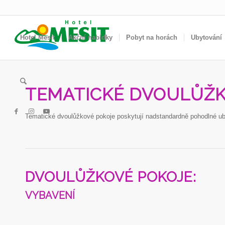
Hotel Mesit
Akční nabídky
Pobyt na horách
Ubytování
TEMATICKÉ DVOULŮŽK
Tematické dvoulůžkové pokoje poskytují nadstandardně pohodlné ubyt
DVOULŮŽKOVÉ POKOJE:
VYBAVENÍ