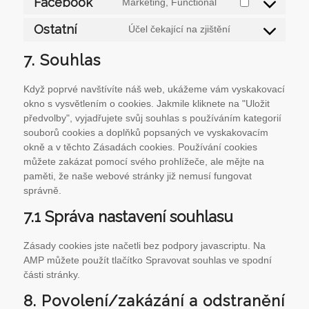
Facebook
Marketing, Functional
Consent
service
maps
to
youtube
Ostatní
Účel čekající na zjištění
Consent
service
to
facebook
7. Souhlas
service
ostatní
Když poprvé navštívíte náš web, ukážeme vám vyskakovací
okno s vysvětlením o cookies. Jakmile kliknete na "Uložit
předvolby", vyjadřujete svůj souhlas s používáním kategorií
souborů cookies a doplňků popsaných ve vyskakovacím
okně a v těchto Zásadách cookies. Používání cookies
můžete zakázat pomocí svého prohlížeče, ale mějte na
paměti, že naše webové stránky již nemusí fungovat
správně.
7.1 Správa nastavení souhlasu
Zásady cookies jste načetli bez podpory javascriptu. Na
AMP můžete použít tlačítko Spravovat souhlas ve spodní
části stránky.
8. Povolení/zakázání a odstranění