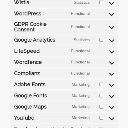
to
Wistia
Statistics
Consent
service
to
google-
WordPress
Functional
Consent
service
recaptcha
to
GDPR Cookie
wistia
Functional
service
Consent
Consent
wordpress
to
Google Analytics
Statistics
service
Consent
gdpr-
to
LiteSpeed
Functional
cookie-
Consent
service
consent
to
google-
Wordfence
Functional
Consent
service
analytics
to
litespeed
Complianz
Functional
Consent
service
to
wordfence
Adobe Fonts
Marketing
Consent
service
to
complianz
Google Fonts
Marketing
Consent
service
to
adobe-
Google Maps
Marketing
Consent
service
fonts
to
google-
YouTube
Marketing
Consent
service
fonts
to
google-