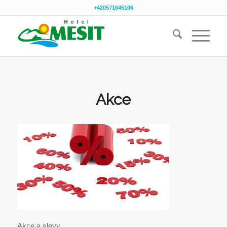
+420571645106
Akce
Akce a slevy