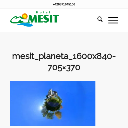
+420571645106
mesit_planeta_1600x840-
705×370