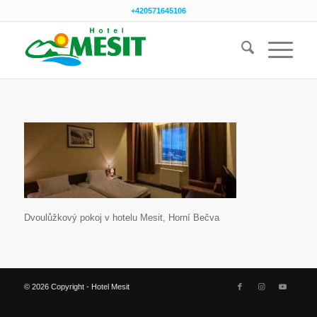
+420571645106
Dvoulůžkový pokoj v hotelu Mesit, Horní Bečva
© 2026 Copyright - Hotel Mesit