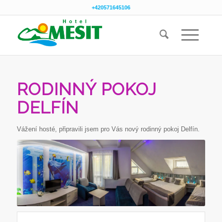
+420571645106
RODINNÝ POKOJ
DELFÍN
Vážení hosté, připravili jsem pro Vás nový rodinný pokoj Delfín.