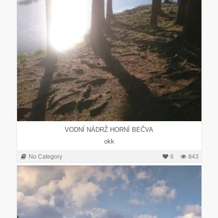
VODNÍ NÁDRŽ HORNÍ BEČVA
okk
No Category
6
843