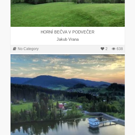
HORNÍ BEČVA V PODVEČER
Jakub Vrana
No Category
2
638