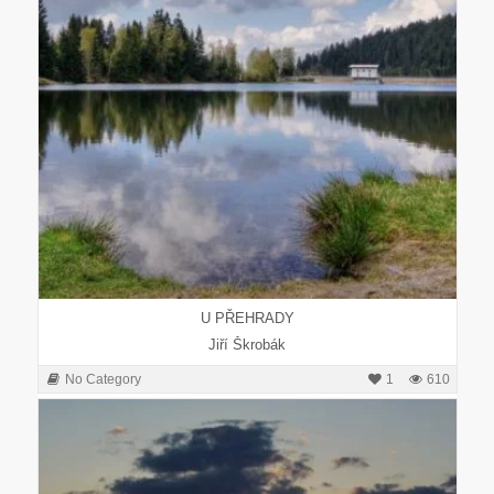
U PŘEHRADY
Jiří Škrobák
No Category
1
610