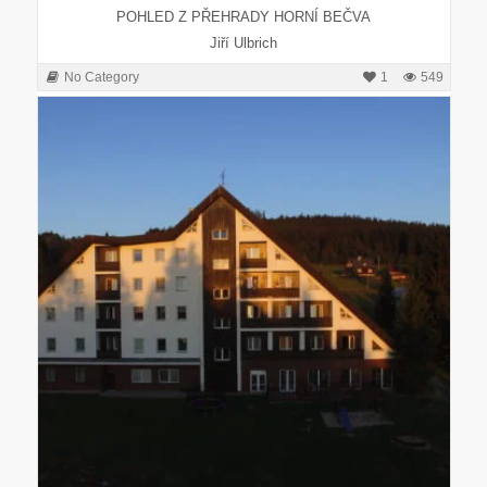
POHLED Z PŘEHRADY HORNÍ BEČVA
Jiří Ulbrich
No Category
1
549