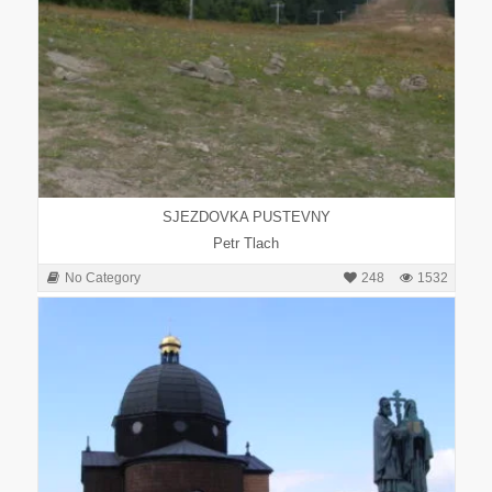
SJEZDOVKA PUSTEVNY
Petr Tlach
No Category
248
1532