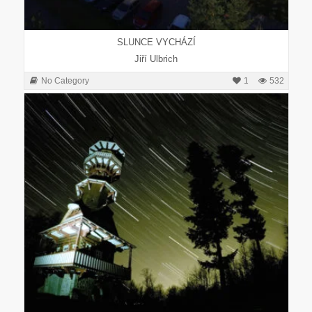
SLUNCE VYCHÁZÍ
Jiří Ulbrich
No Category
1
532