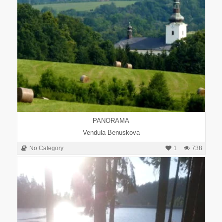
PANORAMA
Vendula Benuskova
No Category
1
738