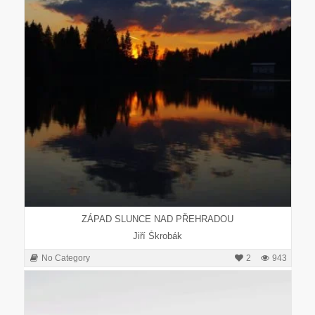
ZÁPAD SLUNCE NAD PŘEHRADOU
Jiří Škrobák
No Category
2
943