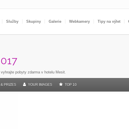
Služby
Skupiny
Galerie
Webkamery
Tipy na výlet
017
 vyhrajte pobyty zdarma v hotelu Mesit.
& PRIZES
YOUR IMAGES
TOP 10